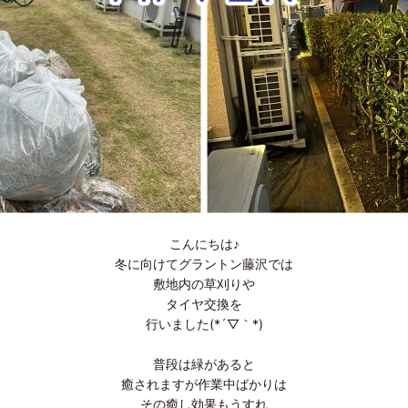
こんにちは♪
冬に向けてグラントン藤沢では
敷地内の草刈りや
タイヤ交換を
行いました(*´▽｀*)
普段は緑があると
癒されますが作業中ばかりは
その癒し効果もうすれ