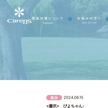
2024.06.15
施 設
<藤沢> ぴよちゃん♪