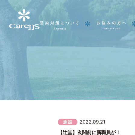
2022.09.21
施 設
【辻堂】玄関前に新職員が！