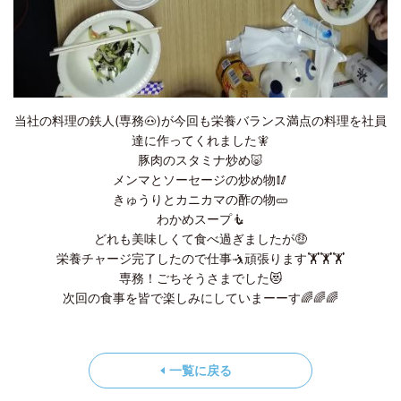
当社の料理の鉄人(専務🐽)が今回も栄養バランス満点の料理を社員
達に作ってくれました🧚
豚肉のスタミナ炒め🐷
メンマとソーセージの炒め物🥢
きゅうりとカニカマの酢の物🥒
わかめスープ🧜
どれも美味しくて食べ過ぎましたが🤑
栄養チャージ完了したので仕事🤺頑張ります🏋️🏋️🏋️
専務！ごちそうさまでした😻
次回の食事を皆で楽しみにしていまーーす🌈🌈🌈
一覧に戻る